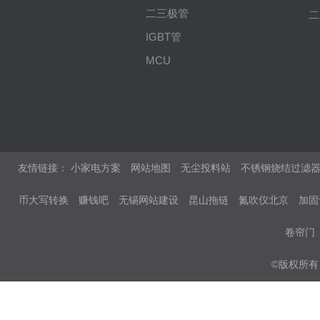
二三极管
二
IGBT管
MCU
友情链接：
小家电方案
网站地图
无尘投料站
不锈钢烧结过滤
币大写转换
赚钱吧
无锡网站建设
昆山拖链
氮吹仪北京
加固
卷帘门
©版权所有 