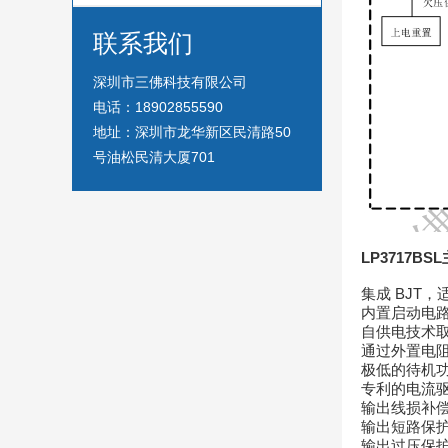
联系我们
深圳市三佛科技有限公司
电话：18902855590
地址：深圳市龙华新区民清路50
号油松民清大厦701
LP3717BSL
集成 BJT，
内置启动电
自供电技术取
通过外置电
极低的待机
专利的电流
输出线损补
输出短路保
输出过压保