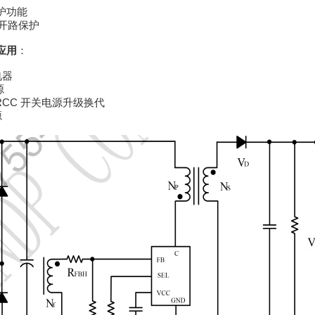
保护功能
阻开路保护
应用
：
电器
源
RCC 开关电源升级换代
源