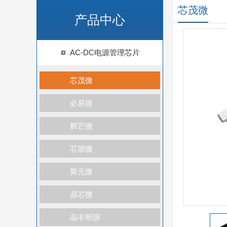
芯茂微
产品中心
AC-DC电源管理芯片
芯茂微
必易微
辉芒微
芯朋微
聚元微
鼎芯微
晶丰明源