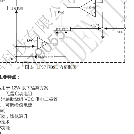
主要特点
：
适用于 12W 以下隔离方案
路，无需启动电阻
消辅助绕组 VCC 供电二极管
阻，可调峰值电流
功耗
驱动，降低温升
偿技术
护功能
护