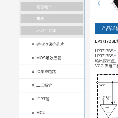
明微电子
东科
产品详
环球半导体
LP3717BS
锂电池保护芯片
LP3717
LP3717
MOS场效应管
输出恒压点。
VCC 供电
IC集成电路
二三极管
IGBT管
MCU