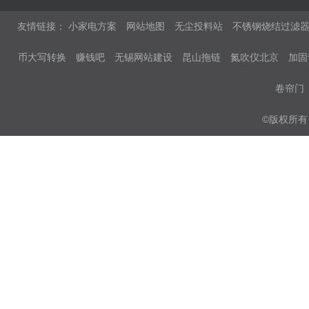
友情链接：
小家电方案
网站地图
无尘投料站
不锈钢烧结过滤
币大写转换
赚钱吧
无锡网站建设
昆山拖链
氮吹仪北京
加固
卷帘门
©版权所有 