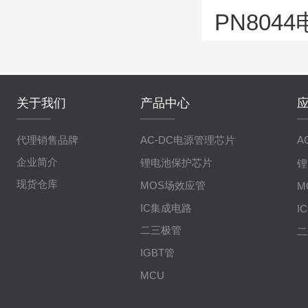
PN804
关于我们
产品中心
代理销售品牌
AC-DC电源管理芯片
A
企业简介
锂电池保护芯片
锂
现货仓库
MOS场效应管
M
IC集成电路
I
二三极管
二
IGBT管
MCU