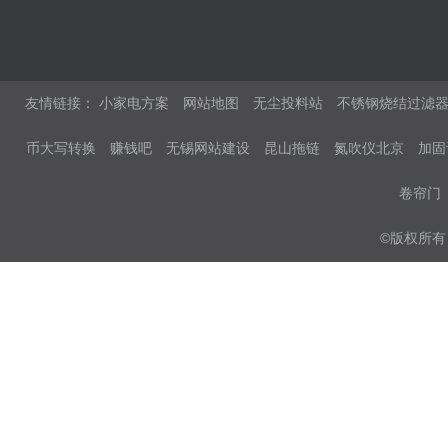
友情链接：
小家电方案
网站地图
无尘投料站
不锈钢烧结过滤
币大写转换
赚钱吧
无锡网站建设
昆山拖链
氮吹仪北京
加固
卷帘门
©版权所有 