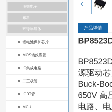
明微电子
东科
产品详情
环球半导体
BP852
锂电池保护芯片
MOS场效应管
BP85
IC集成电路
源驱动芯片
二三极管
Buck-
650V
IGBT管
电路、电
MCU