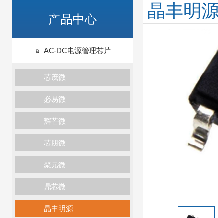
晶丰明
产品中心
AC-DC电源管理芯片
芯茂微
必易微
辉芒微
芯朋微
聚元微
鼎芯微
晶丰明源