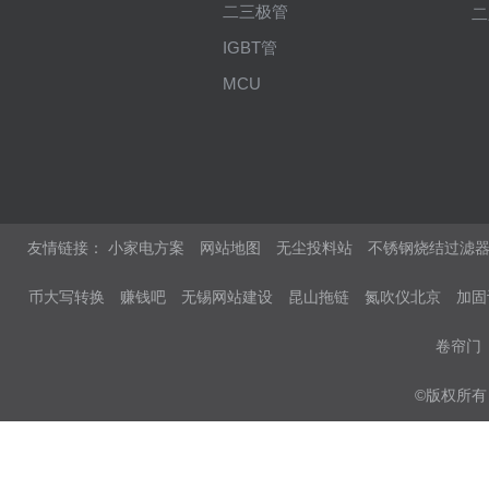
二三极管
二
IGBT管
MCU
友情链接：
小家电方案
网站地图
无尘投料站
不锈钢烧结过滤
币大写转换
赚钱吧
无锡网站建设
昆山拖链
氮吹仪北京
加固
卷帘门
©版权所有 