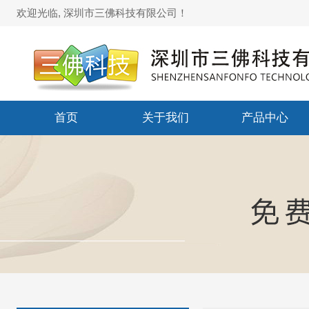
欢迎光临, 深圳市三佛科技有限公司！
首页
关于我们
产品中心