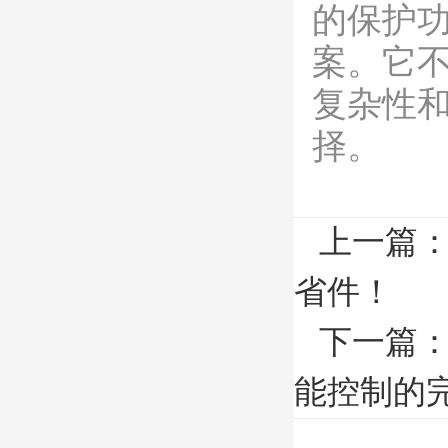
的保护
案。它
复杂性
择。
上一篇：L
省件！
下一篇：
能控制的