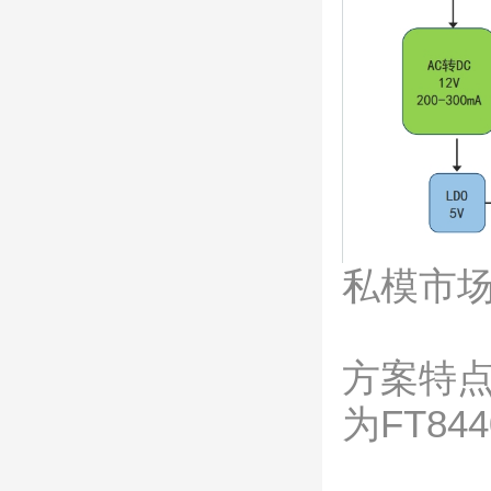
私模市场(
方案特点
为FT844