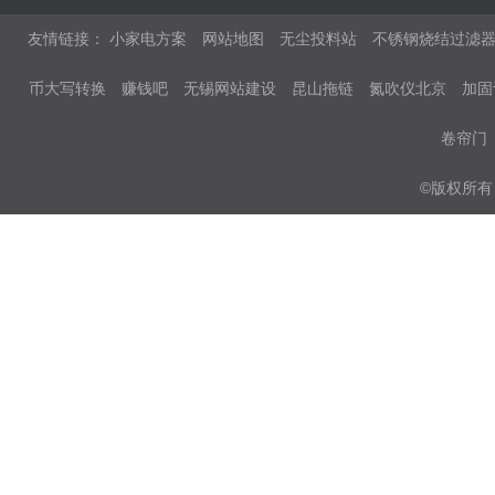
友情链接：
小家电方案
网站地图
无尘投料站
不锈钢烧结过滤
币大写转换
赚钱吧
无锡网站建设
昆山拖链
氮吹仪北京
加固
卷帘门
©版权所有 