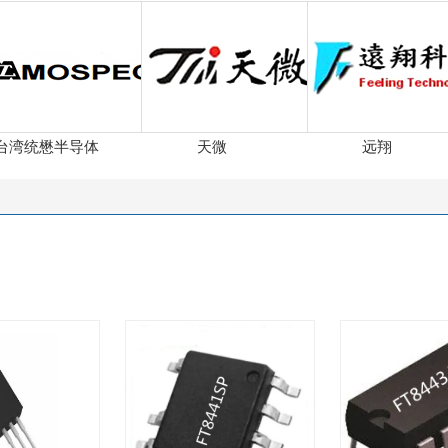
台湾统懋半导体
天微
远翔