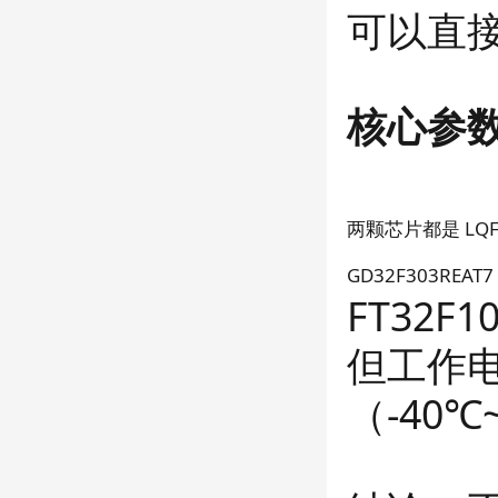
可以直
核心参
两颗芯片都是 LQFP
GD32F303REAT
FT32F1
但工作电
（-40