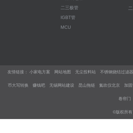
二三极管
二
IGBT管
MCU
友情链接：
小家电方案
网站地图
无尘投料站
不锈钢烧结过滤
币大写转换
赚钱吧
无锡网站建设
昆山拖链
氮吹仪北京
加固
卷帘门
©版权所有 