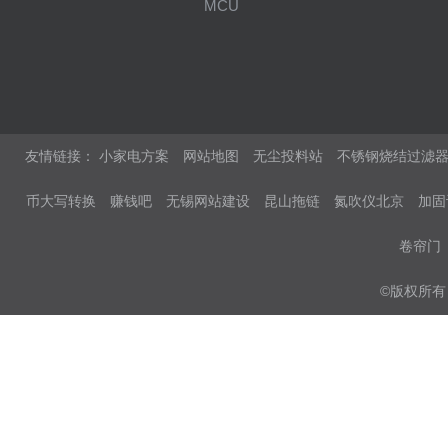
MCU
友情链接：
小家电方案
网站地图
无尘投料站
不锈钢烧结过滤
币大写转换
赚钱吧
无锡网站建设
昆山拖链
氮吹仪北京
加固
卷帘门
©版权所有 