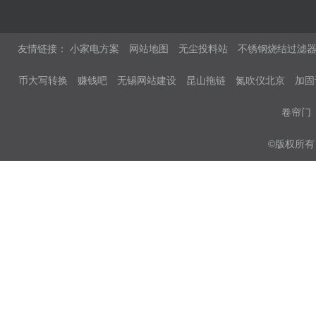
友情链接：
小家电方案
网站地图
无尘投料站
不锈钢烧结过滤
币大写转换
赚钱吧
无锡网站建设
昆山拖链
氮吹仪北京
加固
卷帘门
©版权所有 