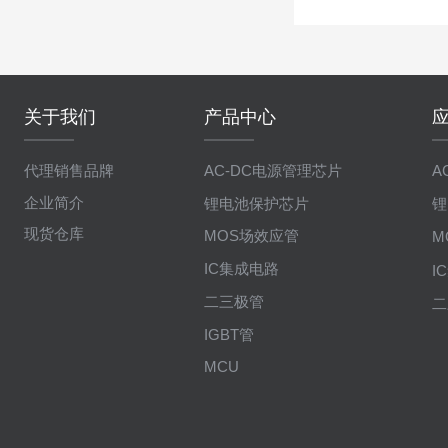
关于我们
产品中心
代理销售品牌
AC-DC电源管理芯片
A
企业简介
锂电池保护芯片
锂
现货仓库
MOS场效应管
M
IC集成电路
I
二三极管
二
IGBT管
MCU