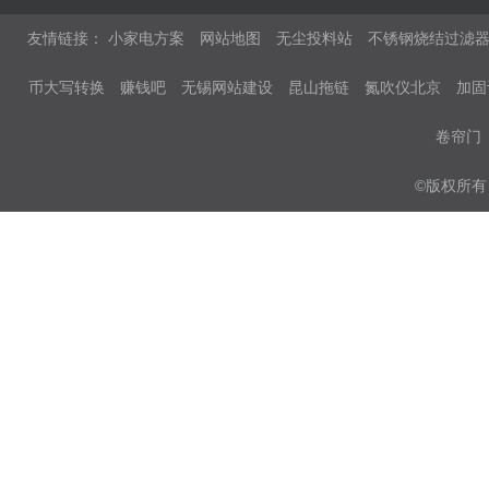
友情链接：
小家电方案
网站地图
无尘投料站
不锈钢烧结过滤
币大写转换
赚钱吧
无锡网站建设
昆山拖链
氮吹仪北京
加固
卷帘门
©版权所有 