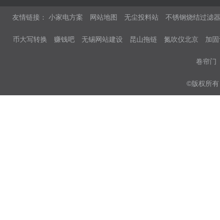
友情链接：
小家电方案
网站地图
无尘投料站
不锈钢烧结过滤
币大写转换
赚钱吧
无锡网站建设
昆山拖链
氮吹仪北京
加固
卷帘门
©版权所有 